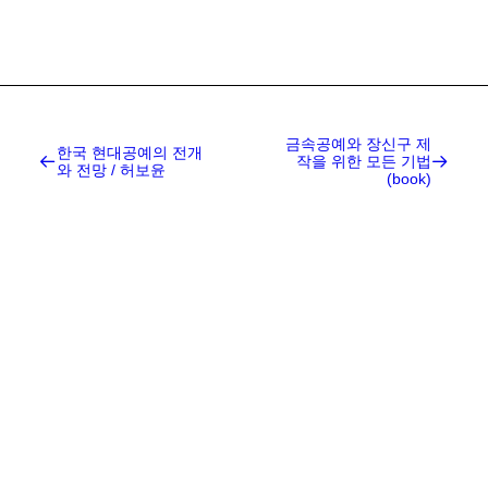
금속공예와 장신구 제
한국 현대공예의 전개
작을 위한 모든 기법
와 전망 / 허보윤
(book)