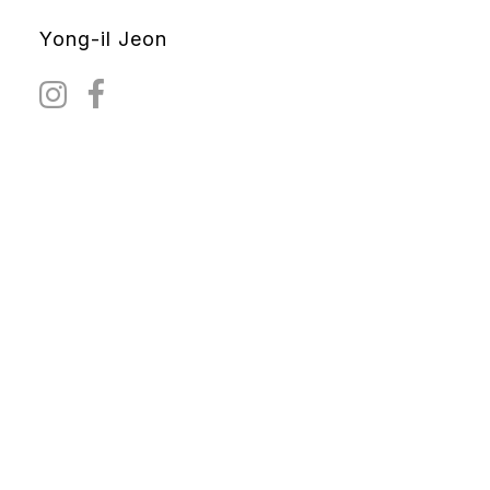
Yong-il Jeon
공예에 대한 통찰, 철학적 산문
(book)
by yjeon234