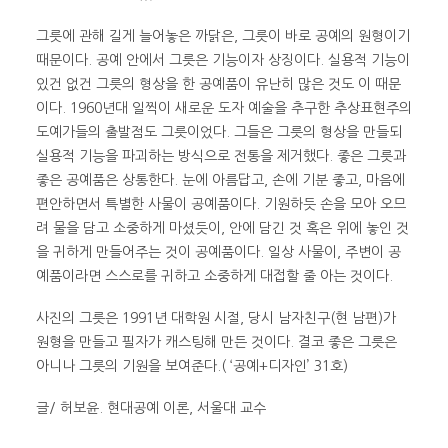
그릇에 관해 길게 늘어놓은 까닭은, 그릇이 바로 공예의 원형이기
때문이다. 공예 안에서 그릇은 기능이자 상징이다. 실용적 기능이
있건 없건 그릇의 형상을 한 공예품이 유난히 많은 것도 이 때문
이다. 1960년대 일찍이 새로운 도자 예술을 추구한 추상표현주의
도예가들의 출발점도 그릇이었다. 그들은 그릇의 형상을 만들되
실용적 기능을 파괴하는 방식으로 전통을 제거했다. 좋은 그릇과
좋은 공예품은 상통한다. 눈에 아름답고, 손에 기분 좋고, 마음에
편안하면서 특별한 사물이 공예품이다. 기원하듯 손을 모아 오므
려 물을 담고 소중하게 마셨듯이, 안에 담긴 것 혹은 위에 놓인 것
을 귀하게 만들어주는 것이 공예품이다. 일상 사물이, 주변이 공
예품이라면 스스로를 귀하고 소중하게 대접할 줄 아는 것이다.
사진의 그릇은 1991년 대학원 시절, 당시 남자친구(현 남편)가
원형을 만들고 필자가 캐스팅해 만든 것이다. 결코 좋은 그릇은
아니나 그릇의 기원을 보여준다.( ‘공예+디자인’ 31호)
글/ 허보윤. 현대공예 이론, 서울대 교수