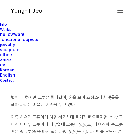
Yong-il Jeon
그릇, 공예의 원형 / 허보윤
Info
Works
hollowware
functional objects
jewelry
sculpture
others
…. 내가 말하는 그릇이란 식탁 위의 식기로 한정된 것이 아니라,
Article
담을 수 있는 모든 것이다. 반드시 담아 사용하지 않더라도 그 가
CV
능성이 있어 보이는 것까지 모두 그릇이다. 형태도 색도 각양각색
Korean
English
이다. 납작한 접시형에서부터 주둥이가 좁고 엉덩이가 펑퍼짐한
Contact
주병형에 이르기까지 수백 수천 가지 모양의 그릇이 세상에 존재
한다. 재료도, 만드는 방법도, 쓰임새도 다종다양, 가격도 천차만
별이다. 하지만 그릇은 하나같이, 손을 모아 조심스레 시냇물을
담아 마시는 마음에 기원을 두고 있다.
인류 최초의 그릇이라 하면 석기시대 토기가 떠오르지만, 실상 그
이전에 나무 그릇이나 나무열매 그릇이 있었고, 더 이전에 손그릇
혹은 땅그릇(땅을 파서 담는다)이 있었을 것이다. 반쯤 오므린 손