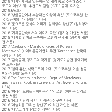
2019 ‘디자인세계로 입문하는 열 개의 통로’ <존 헤스켓 저.
로고와 이쑤시개> 추천도서 칼럼 (KCDF 공예+디자인
2019.6월호)
2018 ‘생활공간에서 부활하는 야장의 유산’ (포스코후원 ‘한
국 철공예와 주거문화전’ 서문)
2018 ‘풍요로운 증식의 이미지- 김희앙의 장신구’ (김희앙개
인전 서문)
2018 ‘기하공간속에서의 이미지 교란’ (김지영 개인전 서문)
2018 ‘디지털 언어로 구축하는 조형의 신세계’ (정령재 개인
전 서문)
2017 ‘Daekong – Manifold Faces of Korean
Metalwork’ (바이에른공예협회 주관 ’Koreanisch 한국의
공예전‘ 서문)
2017 ‘금속공예, 경기도의 작가들’ (경기도미술관 공예기획
전 도록 서문)
2017 ’철의 유산, 식탁으로의 초대‘ (포스코후원 ‘이음-철공
예와 식문화’ 도록 서문)
2016 The Eastern Incubator – Dept. of Metalwork
and Jewelry, Kookmin University (Art Jewelry Forum,
USA)
2016 ‘명상적 도형들 – 허혜욱의 유리조형’ (허혜욱 유리조
형전 서문)
2016 ‘몸과 사랑의 서사’ (박지은장신구전 서문)
2016 ‘야생화를 그리는 장신구’ (이희진 개인전 서문)
2016 ‘나무그리기’ (김희선 개인전 서문)