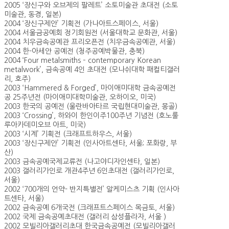
2005 ‘장신구와 오브제의 팔레트’ 소토미술관 초대전 (소토
미술관, 동경, 일본)
2004 ‘장신구제안’ 기획전 (가나아트스페이스, 서울)
2004 서울금공예회 정기회원전 (서울대학교 문화관, 서울)
2004 치우금속공예관 프리오픈전 (치우금속공예관, 서울)
2004 한-아세안 공예전 (청주공예박물관, 충북)
2004 ‘Four metalsmiths – contemporary Korean
metalwork’, 금속공예 4인 초대전 (모나쉬대학 패컬티갤러
리, 호주)
2003 ‘Hammered & Forged’, 마이애미대학 금속공예전
공 25주년전 (마이애미대학미술관, 오하이오, 미국)
2003 한국의 공예전 (울란바아타르 국립현대미술관, 몽골)
2003 ‘Crossing’, 하와이 한인이주100주년 기념전 (호노룰
루아카데미오브 아트, 미국)
2003 ‘시계’ 기획전 (크래프트하우스, 서울)
2003 ‘장신구제안’ 기획전 (인사아트센타, 서울; 포화랑, 부
산)
2003 금속공예국제교류전 (나고야디자인센타, 일본)
2003 갤러리가인로 개관4주년 6인초대전 (갤러리가인로,
서울)
2002 ‘700개의 언약- 반지특별전’ 알케미스츠 기획 (인사아
트센타, 서울)
2002 금속공예 6개국전 (크래프트스페이스 목금토, 서울)
2002 국제 금속공예초대전 (갤러리 삼성플라자, 서울 )
2002 모빌리아갤러리초대 한국금속공예전 (모빌리아갤러