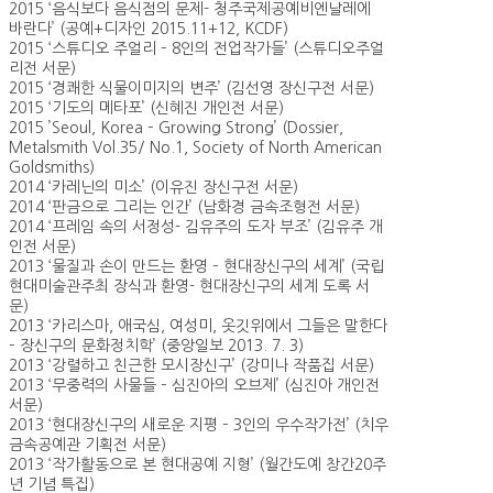
2015 ‘음식보다 음식점의 문제- 청주국제공예비엔날레에
바란다’ (공예+디자인 2015.11+12, KCDF)
2015 ‘스튜디오 주얼리 – 8인의 전업작가들’ (스튜디오주얼
리전 서문)
2015 ‘경쾌한 식물이미지의 변주’ (김선영 장신구전 서문)
2015 ‘기도의 메타포’ (신혜진 개인전 서문)
2015 ’Seoul, Korea – Growing Strong’ (Dossier,
Metalsmith Vol.35/ No.1, Society of North American
Goldsmiths)
2014 ‘카레닌의 미소’ (이유진 장신구전 서문)
2014 ‘판금으로 그리는 인간’ (남화경 금속조형전 서문)
2014 ‘프레임 속의 서정성- 김유주의 도자 부조’ (김유주 개
인전 서문)
2013 ‘물질과 손이 만드는 환영 – 현대장신구의 세계’ (국립
현대미술관주최 장식과 환영- 현대장신구의 세계 도록 서
문)
2013 ‘카리스마, 애국심, 여성미, 옷깃위에서 그들은 말한다
– 장신구의 문화정치학’ (중앙일보 2013. 7. 3)
2013 ‘강렬하고 친근한 모시장신구’ (강미나 작품집 서문)
2013 ‘무중력의 사물들 – 심진아의 오브제’ (심진아 개인전
서문)
2013 ‘현대장신구의 새로운 지평 – 3인의 우수작가전’ (치우
금속공예관 기획전 서문)
2013 ‘작가활동으로 본 현대공예 지형’ (월간도예 창간20주
년 기념 특집)