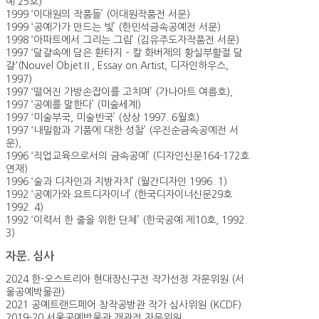
예 25호)
1999 ‘이대원의 작품들’ (이대원작품전 서문)
1999 ‘공예가가 만드는 빛’ (한민석금속공예전 서문)
1998 ‘아파트에서 그리는 그림’ (김유주도자작품전 서문)
1997 ‘달걀속에 담은 환타지 – 칼 화버제의 황실부활절 달
걀'(Nouvel ObjetⅡ, Essay on Artist, 디자인하우스,
1997)
1997 ‘떨어진 가방손잡이를 고치며’ (가나아트 여름호),
1997 ‘공예를 말한다’ (미술세계)
1997 ‘미술부국, 미술빈국’ (상상 1997. 6월호)
1997 ‘내밀함과 기품에 대한 성찰’ (우진순금속공예전 서
문),
1996 ‘직업교육으로서의 금속공예’ (디자인신문164-172호
연재)
1996 ‘술과 디자인과 지방자치’ (월간디자인 1996. 1)
1992 ‘공예가와 요트디자이너’ (한국디자이너신문29호
1992. 4)
1992 ‘이력서 한 줄을 위한 단체’ (한국공예 제10호, 1992.
3)
자문. 심사
2024 한-오스트리아 현대장신구전 작가선정 자문위원 (서
울공예박물관)
2021 공예트랜드페어 창작공방관 작가 심사위원 (KCDF)
2019-20 서울공예박물관 개관전 자문위원