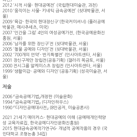
2012 ‘시적 사물- 현대공예전’ (국립현대미술관, 과천)
2010 ‘움직이는 사물- 키네틱 금속공예전’ (쇳대박물관, 서
울)
2009 ‘육감- 한국의 현대장신구'(한국커미셔너) (풀러공예
박물관, 메사추세츠, 미국)
2007 ‘인간을 그림’ 4인의 여성공예가전, (한국공예문화진
흥원, 서울)
2006 ‘남자를 위한 장신구’전 (쇳대박물관, 서울)
2005 ‘철물 공예와 디자인’전 (쇳대박물관, 서울)
2002 ‘700개의 언약’- 반지특별전’ (인사아트센타, 서울)
2001 장신구제안 창립전(공동기획) (갤러리 목금토, 서울)
2000 전시그룹 알케미스츠 창립전 (인사아트센타, 서울)
1999 ‘생활미감- 공예와 디자인'(공동기획) (성곡미술관, 서
울)
저술
2006 『금속공예기법』개정판 (미술문화)
1994 『금속공예기법』 (디자인하우스)
1990 『디자인공예대사전』 (8인공저, 미술공론사)
2021 21세기 메이커스- 현대공예의 이해 (공예매개인력양
성 교육자료집, 한국공예디자인문화진흥원)
2015 현대금속공예작가연구6- 개념적 공예작품의 경우 (국
민대학교 조형논총 34집)