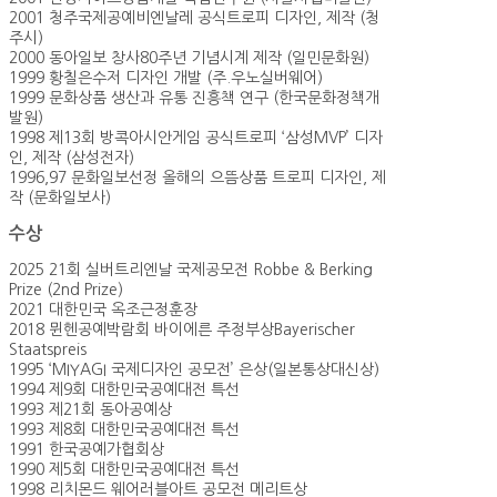
2001 청주국제공예비엔날레 공식트로피 디자인, 제작 (청
주시)
2000 동아일보 창사80주년 기념시계 제작 (일민문화원)
1999 황칠은수저 디자인 개발 (주.우노실버웨어)
1999 문화상품 생산과 유통 진흥책 연구 (한국문화정책개
발원)
1998 제13회 방콕아시안게임 공식트로피 ‘삼성MVP’ 디자
인, 제작 (삼성전자)
1996,97 문화일보선정 올해의 으뜸상품 트로피 디자인, 제
작 (문화일보사)
수상
2025 21회 실버트리엔날 국제공모전 Robbe & Berking
Prize (2nd Prize)
2021 대한민국 옥조근정훈장
2018 뮌헨공예박람회 바이에른 주정부상Bayerischer
Staatspreis
1995 ‘MIYAGI 국제디자인 공모전’ 은상(일본통상대신상)
1994 제9회 대한민국공예대전 특선
1993 제21회 동아공예상
1993 제8회 대한민국공예대전 특선
1991 한국공예가협회상
1990 제5회 대한민국공예대전 특선
1998 리치몬드 웨어러블아트 공모전 메리트상