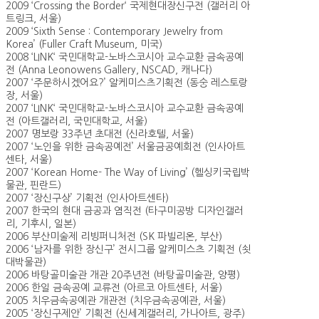
2009 ‘Crossing the Border‘ 국제현대장신구전 (갤러리 아
트링크, 서울)
2009 ‘Sixth Sense : Contemporary Jewelry from
Korea’ (Fuller Craft Museum, 미국)
2008 ‘LINK‘ 국민대학교-노바스코시아 교수교환 금속공예
전 (Anna Leonowens Gallery, NSCAD, 캐나다)
2007 ‘주문하시겠어요?’ 알케미스츠기획전 (동숭 레스토랑
장, 서울)
2007 ‘LINK‘ 국민대학교-노바스코시아 교수교환 금속공예
전 (아트갤러리, 국민대학교, 서울)
2007 명보랑 33주년 초대전 (신라호텔, 서울)
2007 ‘노인을 위한 금속공예전’ 서울금공예회전 (인사아트
센타, 서울)
2007 ‘Korean Home- The Way of Living’ (헬싱키국립박
물관, 핀란드)
2007 ‘장신구상’ 기획전 (인사아트센타)
2007 한국의 현대 금공과 염직전 (타구미공방 디자인갤러
리, 기후시, 일본)
2006 부산미술제 리빙퍼니처전 (SK 파빌리온, 부산)
2006 ‘남자를 위한 장신구’ 전시그룹 알케미스츠 기획전 (쇳
대박물관)
2006 바탕골미술관 개관 20주년전 (바탕골미술관, 양평)
2006 한일 금속공예 교류전 (아르코 아트센타, 서울)
2005 치우금속공예관 개관전 (치우금속공예관, 서울)
2005 ‘장신구제안’ 기획전 (신세계갤러리, 가나아트, 광주)