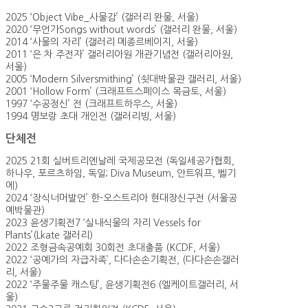
2025 ‘Object Vibe_사물감’ (갤러리 완물, 서울)
2020 ‘무언가Songs without words’ (갤러리 완물, 서울)
2014 ‘사물의 자리’ (갤러리 메종르베이지, 서울)
2011 ‘은.차.주전자’ 갤러리아원 개관기념전 (갤러리아원,
서울)
2005 ‘Modern Silversmithing’ (쇳대박물관 갤러리, 서울)
2001 ‘Hollow Form’ (크래프트스페이스 목금토, 서울)
1997 ‘수공정신’ 전 (크래프트하우스, 서울)
1994 명보랑 초대 개인전 (갤러리빙, 서울)
단체전
2025 21회 실버트리엔날레 국제공모전 (독일세공가협회,
하나우, 포르츠하임, 독일; Diva Museum, 안트워프, 벨기
에)
2024 ‘장식너머발언’ 한-오스트리아 현대장신구전 (서울공
예박물관)
2023 윤생기획전7 ‘실내식물의 자리 Vessels for
Plants’(Lkate 갤러리)
2022 조형금속공예회 30회전 초대출품 (KCDF, 서울)
2022 ‘공예가의 자급자족’, 다다손손기획전, (다다손손갤러
리, 서울)
2022 ‘주물주물 캐스팅’, 윤생기획전6 (엘케이트갤러리, 서
울)