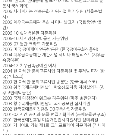
2006 ‘한국의 현대공예‘ 발표자 (제6회 아트앤크래프트 운
동사 국제회의)
2006 사라져가는 전통문화 지원사업 평가위원 (서울특별
시)
2006 치우금속공예관 주최 세미나 발표자 (국립중앙박물
관)
2006-10 쇳대박물관 자문위원
2006-10 세계장신구박물관 자문위원
2005-07 월간 크라트 자문위원
2005 미국 공예페어 연구방문단 (한국공예문화진흥원)
2004 치우금속공예관 개관기념 세미나 패널리스트(치우금
속공예관)
2004-12 치우금속공예관 이사
2004 한-아세안 문화교류사업 자문위원 및 주제발표자 (한
국유네스코)
2003 한-아세안 문화교류사업 방문단 (한국 유네스코)
2003 청주국제공예비엔날레 학술심포지움 지정질의자 (청
주고인쇄박물관)
2003 국제 대장장이 워크숍 자문위원 (파주 출판단지)
2003 청주국제공예비엔날레 국제공모전 심사위원
2002 한국공예문화진흥원 DB구축사업자문위원
2001-02 계간 공예와 문화 편집기획위원 (공예문화연구소)
2001 한국문예진흥원 미술개인전시지원사업 심의위원
2001 가나아트 기획 제1회 크래프트페어 자문위원 (가나아
트)