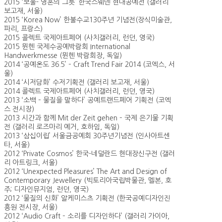
2015 ‘보울- 영혼의 그릇’ 한국스웨덴 현대공예전 (갤러리
보고재, 서울)
2015 ‘Korea Now’ 한불수교130주년 기념전(장식미술관,
파리, 프랑스)
2015 콜렉트 국제아트페어 (사치갤러리, 런던, 영국)
2015 뮌헨 국제수공예박람회 International
Handwerkmesse (뮌헨 박람회장, 독일)
2014 ‘공예온도 36.5’ – Craft Trend Fair 2014 (코엑스, 서
울)
2014 ‘시저담화’ 수저기획전 (갤러리 보고재, 서울)
2014 콜렉트 국제아트페어 (사치갤러리, 런던, 영국)
2013 ‘소백 – 물질을 말하다’ 공예트랜드페어 기획전 (코엑
스 전시장)
2013 시간과 함께 Mit der Zeit gehen – 국제 은기물 기획
전 (갤러리 로즈마리 예거, 호하임, 독일)
2013 ‘삼십이립’ 서울금공예회 30주년기념전 (인사아트센
타, 서울)
2012 ‘Private Cosmos’ 한국-네덜란드 현대장신구전 (갤러
리 아트링크, 서울)
2012 ‘Unexpected Pleasures’ The Art and Design of
Contemporary Jewellery (빅토리아국립박물관, 멜본, 호
주; 디자인뮤지엄, 런던, 영국)
2012 ‘물질의 신화’ 알케미스츠 기획전 (한국공예디자인진
흥원 전시장, 서울)
2012 ‘Audio Craft – 소리를 디자인하다’ (갤러리 가이아,