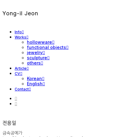
Yong-il Jeon
Info
Works
hollowware
functional objects
jewelry
sculpture
others
Article
CV
Korean
English
Contact
전용일
금속공예가