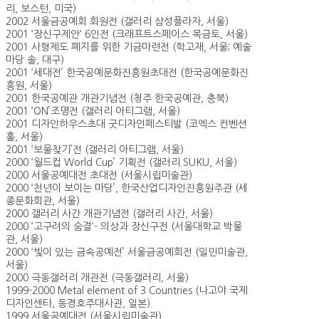
리, 보스턴, 미국)
2002 서울금공예회 회원전 (갤러리 삼성플라자, 서울)
2001 ‘장신구제안‘ 6인전 (크래프트스페이스 목금토, 서울)
2001 사형제도 폐지를 위한 기금마련전 (학고재, 서울; 예술
마당 솔, 대구)
2001 ‘세대전’ 한국공예문화진흥원초대전 (한국공예문화진
흥원, 서울)
2001 한국공예관 개관기념전 (청주 한국공예관, 충북)
2001 ‘ON’조명전 (갤러리 아티그램, 서울)
2001 디자인하우스초대 굿디자인페스티발 (코엑스 컨벤션
홀, 서울)
2001 ‘보물찾기’전 (갤러리 아티그램, 서울)
2000 ‘월드컵 World Cup’ 기획전 (갤러리 SUKU, 서울)
2000 서울공예대전 초대전 (서울시립미술관)
2000 ‘천년이 보이는 마당’, 한국산업디자인진흥원주관 (세
종문화회관, 서울)
2000 갤러리 사간 개관기념전 (갤러리 사간, 서울)
2000 ‘고구려의 숨결‘- 의상과 장신구전 (서울대학교 박물
관, 서울)
2000 ‘빛이 있는 금속공예전’ 서울금공예회전 (일민미술관,
서울)
2000 극동갤러리 개관전 (극동갤러리, 서울)
1999-2000 Metal element of 3 Countries (나고야 국제
디자인센타, 동경호주대사관, 일본)
1999 서울공예대전 (서울시립미술관)