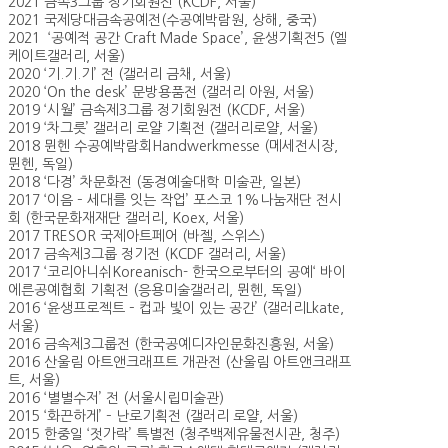
2021 금속3그룹 정기회원전 (KCDF, 서울)
2021 국제당대금속공예전(수공예박람원, 상해, 중국)
2021 ‘공예적 공간 Craft Made Space’, 윤생기획전5 (엘
케이트갤러리, 서울)
2020 ‘기.기.기’ 전 (갤러리 금채, 서울)
2020 ‘On the desk’ 문방용품전 (갤러리 아원, 서울)
2019 ‘시월’ 금속제3그룹 정기회원전 (KCDF, 서울)
2019 ‘차그릇’ 갤러리 로얄 기획전 (갤러리로얄, 서울)
2018 뮌헨 수공예박람회Handwerkmesse (메세전시장,
뮌헨, 독일)
2018 ‘다경’ 차문화전 (동경예술대학 미술관, 일본)
2017 ‘이음 – 세대를 잇는 작업’ 포스코 1%나눔재단 전시
회 (한국문화재재단 갤러리, Koex, 서울)
2017 TRESOR 국제아트페어 (바젤, 스위스)
2017 금속제3그룹 정기전 (KCDF 갤러리, 서울)
2017 ‘코리아니쉬Koreanisch- 한국으로부터의 공예‘ 바이
에른공예협회 기획전 (응용미술갤러리, 뮌헨, 독일)
2016 ‘윤생프로젝트 – 컵과 빛이 있는 공간’ (갤러리Lkate,
서울)
2016 금속제3그룹전 (한국공예디자인문화진흥원, 서울)
2016 산울림 아트앤크래프트 개관전 (산울림 아트앤크래프
트, 서울)
2016 ‘별별수저’ 전 (서울시립미술관)
2015 ‘화끈하게’ – 난로기획전 (갤러리 로얄, 서울)
2015 한중일 ‘젓가락’ 특별전 (청주백제유물전시관, 청주)