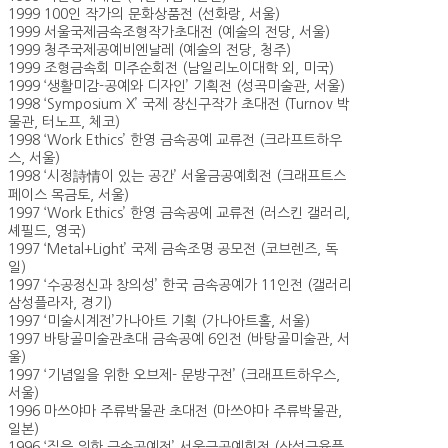
1999 100인 작가의 문화상품전 (선화랑, 서울)
1999 서울국제금속조형작가초대전 (예술의 전당, 서울)
1999 청주국제공예비엔날레 (예술의 전당, 청주)
1999 조형금속회 미주순회전 (남일리노이대학 외, 미국)
1999 ‘생활미감-공예와 디자인’ 기획전 (성곡미술관, 서울)
1998 ‘Symposium X’ 국제 장신구작가 초대전 (Turnov 박
물관, 터노프, 체코)
1998 ‘Work Ethics’ 한영 금속공예 교류전 (크라프트하우
스, 서울)
1998 ‘시정詩情이 있는 공간’ 서울금공예회전 (크래프트스
페이스 목금토, 서울)
1997 ‘Work Ethics’ 한영 금속공예 교류전 (러스킨 갤러리,
셰필드, 영국)
1997 ‘Metal+Light’ 국제 금속조명 공모전 (코브렌즈, 독
일)
1997 ‘수공정신과 창의성’ 한국 금속공예가 11인전 (갤러리
삼성플라자, 경기)
1997 ‘미술시계전’가나아트 기획 (가나아트홀, 서울)
1997 바탕골미술관초대 금속공예 6인전 (바탕골미술관, 서
울)
1997 ‘기념일을 위한 오브제- 문방구전’ (크래프트하우스,
서울)
1996 마쓰야마 주류박물관 초대전 (마쓰야마 주류박물관,
일본)
1996 ‘집을 위한 금속공예전’ 서울금공예회전 (삼성금융플