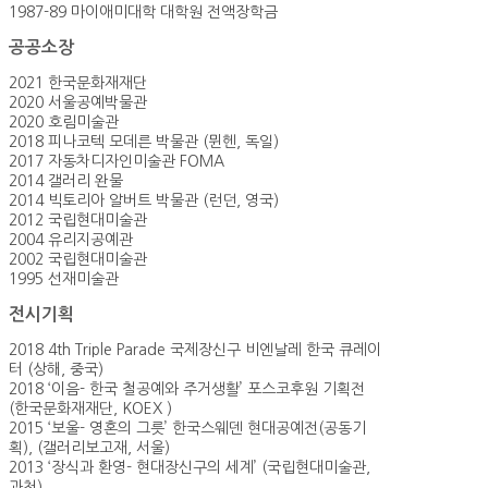
1987-89 마이애미대학 대학원 전액장학금
공공소장
2021 한국문화재재단
2020 서울공예박물관
2020 호림미술관
2018 피나코텍 모데른 박물관 (뮌헨, 독일)
2017 자동차디자인미술관 FOMA
2014 갤러리 완물
2014 빅토리아 알버트 박물관 (런던, 영국)
2012 국립현대미술관
2004 유리지공예관
2002 국립현대미술관
1995 선재미술관
전시기획
2018 4th Triple Parade 국제장신구 비엔날레 한국 큐레이
터 (상해, 중국)
2018 ‘이음- 한국 철공예와 주거생활’ 포스코후원 기획전
(한국문화재재단, KOEX )
2015 ‘보울- 영혼의 그릇’ 한국스웨덴 현대공예전(공동기
획), (갤러리보고재, 서울)
2013 ‘장식과 환영- 현대장신구의 세계’ (국립현대미술관,
과천)