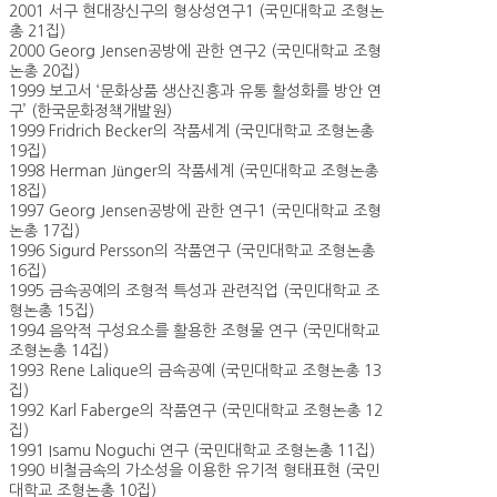
2001 서구 현대장신구의 형상성연구1 (국민대학교 조형논
총 21집)
2000 Georg Jensen공방에 관한 연구2 (국민대학교 조형
논총 20집)
1999 보고서 ‘문화상품 생산진흥과 유통 활성화를 방안 연
구’ (한국문화정책개발원)
1999 Fridrich Becker의 작품세계 (국민대학교 조형논총
19집)
1998 Herman Jünger의 작품세계 (국민대학교 조형논총
18집)
1997 Georg Jensen공방에 관한 연구1 (국민대학교 조형
논총 17집)
1996 Sigurd Persson의 작품연구 (국민대학교 조형논총
16집)
1995 금속공예의 조형적 특성과 관련직업 (국민대학교 조
형논총 15집)
1994 음악적 구성요소를 활용한 조형물 연구 (국민대학교
조형논총 14집)
1993 Rene Lalique의 금속공예 (국민대학교 조형논총 13
집)
1992 Karl Faberge의 작품연구 (국민대학교 조형논총 12
집)
1991 Isamu Noguchi 연구 (국민대학교 조형논총 11집)
1990 비철금속의 가소성을 이용한 유기적 형태표현 (국민
대학교 조형논총 10집)