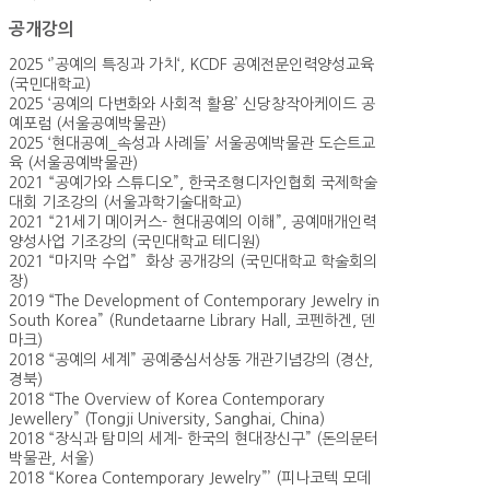
공개강의
2025 ‘’공예의 특징과 가치‘, KCDF 공예전문인력양성교육
(국민대학교)
2025 ‘공예의 다변화와 사회적 활용’ 신당창작아케이드 공
예포럼 (서울공예박물관)
2025 ‘현대공예_속성과 사례들’ 서울공예박물관 도슨트교
육 (서울공예박물관)
2021 “공예가와 스튜디오”, 한국조형디자인협회 국제학술
대회 기조강의 (서울과학기술대학교)
2021 “21세기 메이커스- 현대공예의 이해”, 공예매개인력
양성사업 기조강의 (국민대학교 테디원)
2021 “마지막 수업” 화상 공개강의 (국민대학교 학술회의
장)
2019 “The Development of Contemporary Jewelry in
South Korea” (Rundetaarne Library Hall, 코펜하겐, 덴
마크)
2018 “공예의 세계” 공예중심서상동 개관기념강의 (경산,
경북)
2018 “The Overview of Korea Contemporary
Jewellery” (Tongji University, Sanghai, China)
2018 “장식과 탐미의 세계- 한국의 현대장신구” (돈의문터
박물관, 서울)
2018 “Korea Contemporary Jewelry”’ (피나코텍 모데