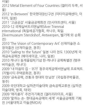
서울)
2012 Metal Element of Four Countries (갤러리 두루, 서
울)
2012 ‘In Between’ 한국현대장신구전 (이타미공예센타, 이
타미, 일본)
2011 ‘고금공감’ 서울금공예회전 (인사아트센타, 서울)
2010-12 국제실버트리엔날레Silver Triennial
International (독일세공가협회, 하나우, 독일;
Zilvermuseum Sterckshof, Antwerpen, 벨기에 외 순회
전)
2010 ‘The Vision of Contemporary Art’ 선재미술관 소
장작품전 (선재미술관, 경주)
2010 ‘Sailing to the future’ 일본 나라 천도 1300년제 국
제금속공예전 (헤이세이궁, 나라, 일본)
2010 캐나다 동계올림픽기념 한-캐나다 공예특별전 (뱅쿠
버미술관, 캐나다)
2009 ‘내 마음의 집 – 귀가’ 청주국제공예비엔날레 프로젝트
(지웰시티 주택문화관, 청주)
2009 ‘금속공예, 전통과 현대의 만남전‘ (국립청주박물관,
청주)
2009 국민대학교-실파콘미술대학 금속공예교류전 (실파콘
미술대학, 방콕, 태국)
2009 ‘애지중지’ 주전자기획전 (갤러리라이프, 서울)
2009 ‘말하는 손- 현대금속공예의 세계’ 서울금공예회 기획
전 (서울대학교 미술관MOA)