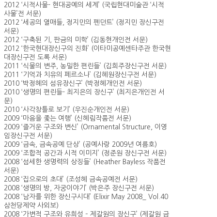
2012 ‘시적사물- 현대공예의 세계’ (국립현대미술관 ‘시적
사물’전 서문)
2012 ‘세공의 열매들, 정지민의 펜던트’ (정지민 장신구전
서문)
2012 ‘구축된 기, 판금의 미학’ (김동현개인전 서문)
2012 ‘한국현대장신구의 진화’ (이타미공예센타주관 한국현
대장신구전 도록 서문)
2011 ‘식물의 변주, 농밀한 편린들’ (김희주장신구전 서문)
2011 ‘기억과 치유의 페르소나’ (김혜원장신구전 서문)
2010 ‘박정혜의 섬유장신구’ (박정혜개인전 서문)
2010 ‘생명의 편린들- 최지은의 장신구’ (최지은개인전 서
문)
2010 ‘사각창틀로 보기’ (우진순개인전 서문)
2009 ‘마음을 좇는 여행’ (신혜림작품전 서문)
2009 ‘즐거운 구조와 변신’ (Ornamental Structure, 이영
임장신구전 서문)
2009 ‘금속, 금속공예 단상’ (공예사랑 2009년 여름호)
2009 ‘조합적 공간과 시적 이미지’ (정준원 장신구전 서문)
2008 ‘섬세한 생명력의 상징들’ (Heather Bayless 작품전
서문)
2008 ‘집으로의 초대’ (조성혜 금속공예전 서문)
2008 ‘생명의 방, 자궁이야기’ (박은주 장신구전 서문)
2008 ‘남자를 위한 장신구시대’ (Elixir May 2008_ Vol.40
삼천당제약 사외보)
2008 ‘가변적 구조와 유희성 – 제갈원의 장신구’ (제갈원 금