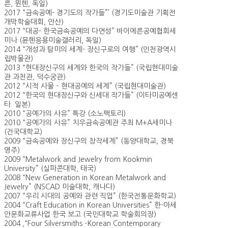
른, 뮌헨, 독일)
2017 “금속공예- 경기도의 작가들”’ (경기도미술관 기획전
개막학술대회, 안산)
2017 “대공- 한국금속공예의 다면성” 바이에른공예협회세
미나 (뮨혠응용미술갤러리, 독일)
2014 “개성과 탐미의 세계- 장신구로의 여행” (인천광역시
립박물관)
2013 “현대장신구의 세계와 한국의 작가들” (국립현대미술
관 과천관, 덕수궁관)
2012 “시적 사물 – 현대공예의 세계” (국립현대미술관)
2012 “한국의 현대장신구와 신세대 작가들” (이타미공예센
타. 일본)
2010 “공예가의 사유” 특강 (소노팩토리)
2010 “공예가의 사유” 치우금속공예관 주최 M+A세미나
(건국대학교)
2009 “금속공예와 장신구의 창작세계” (동양대학교, 경북
영주)
2009 “Metalwork and Jewelry from Kookmin
University” (실파콘대학, 태국)
2008 “New Generation in Korean Metalwork and
Jewelry” (NSCAD 미술대학, 캐나다)
2007 “우리 시대의 공예와 관련 직업” (한국전통문화학교)
2004 “Craft Education in Korean Universities” 한-아세
안문화교류사업 한국 보고 (국민대학교 학술회의장)
2004 ,“Four Silversmiths -Korean Contemporary