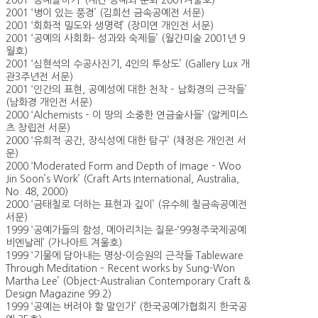
2001 ‘공예말하기’ (계간 공예와 문화 2001겨울호)
2001 ‘병이 있는 풍경’ (김희선 금속공예전 서문)
2001 ‘회화적 밀도와 생명력’ (장미연 개인전 서문)
2001 ‘공예의 사회화- 성과와 숙제들’ (월간미술 2001년 9
월호)
2001 ‘심현석의 수공사진기, 4인의 투상도’ (Gallery Lux 개
관3주년전 서문)
2001 ‘인간의 표현, 공예성에 대한 천착 – 남화경의 근작들’
(남화경 개인전 서문)
2000 ‘Alchemists – 이 땅의 소중한 연금술사들’ (알케미스
츠 창립전 서문)
2000 ‘유희적 공간, 장식성에 대한 탐구’ (채정은 개인전 서
문)
2000 ‘Moderated Form and Depth of Image – Woo
Jin Soon’s Work’ (Craft Arts International, Australia,
No. 48, 2000)
2000 ‘금태칠로 더하는 표현과 깊이’ (유수혜 칠금속공예전
서문)
1999 ‘공예가들의 함성, 메아리치는 질문-‘99청주국제공예
비엔날레’ (가나아트 겨울호)
1999 ‘기물에 담아내는 명상-이승원의 근작들 Tableware
Through Meditation – Recent works by Sung-Won
Martha Lee’ (Object-Australian Contemporary Craft &
Design Magazine 99.2)
1999 ‘공예는 버려야 할 말인가’ (한국공예가협회지 한국공