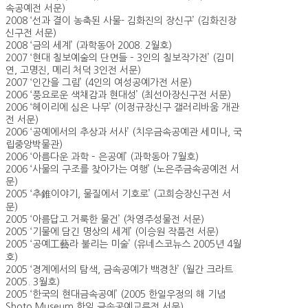
속공예전 서문)
2008 ‘선과 결이 농축된 사물- 김화진의 장신구’ (김화진장
신구전 서문)
2008 ‘금의 세계’ (과학동아 2008. 2월호)
2007 ‘현대 칠보예술의 단면들 – 3인의 칠보작가전’ (김미
연, 고명진, 메리 처덕 3인전 서문)
2007 ‘인간을 그림’ (4인의 여성공예가전 서문)
2006 ‘풍요로운 색채감과 현대성’ (최선아장신구전 서문)
2006 ‘헤이리에 심은 나무’ (이정규장신구 갤러리바움 개관
전 서문)
2006 ‘공예에서의 추상과 서사’ (치우금속공예관 세미나, 국
립중앙박물관)
2006 ‘아름다운 과학 – 은공예’ (과학동아 7월호)
2006 ‘사물의 구조를 찾아가는 여행’ (노은주금속공예전 서
문)
2005 ‘추錐이야기, 물질에서 기호로’ (고희승장신구전 서
문)
2005 ‘아름답고 거룩한 물건’ (차영주성물전 서문)
2005 ‘기물에 담긴 명상의 세계’ (이승원 작품전 서문)
2005 ‘공예工藝라 불리는 미술’ (유네스코뉴스 2005년 4월
호)
2005 ‘경계에서의 탐색, 금속공예가 백경찬’ (월간 크라트
2005. 3월호)
2005 ‘한국의 현대금속공예’ (2005 한일우정의 해 기념
Shoto Museum 한일 금속공예교류전 서문)