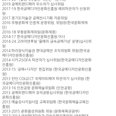
2019 공예트랜드페어 우수작가 심사위원
2017-19 한국공예디자인문화진흥원 해외파견작가 선정위
원
2017 경기도미술관 공예전시기획 자문위원
2016 무형문화재 인증제 운영위원, 위원장(한국문화재재
단)
2016-18 무형문화재위원(문화재청)
2014-17 한국공예디자인문화진흥원 이사
2014-24 고려아연후원 ‘올해의 금속공예가상’ 운영(심사)위
원
2014 파리장식미술관 현대공예전 조직위원회 위원(한국공
예디자인문화진흥원)
2014 시카고SOFA 파견작가 심사위원(한국공예디자인문화
진흥원)
2013-15 ‘공예+디자인’ 편집위원 (한국공예디자인문화진흥
원)
2013 런던 COLLECT 국제아트페어 파견작가 심사위원 (한
국공예디자인문화진흥원)
2013-16 인천공항 문화예술위원회 (인천공항)
2013 공예트랜드페어 창작공방심사위원 (한국공예디자인
문화진흥원)
2013 예술강사지원사업 교육위원회 (한국문화예술교육진
흥원)
2013-2015 문화융성위원회 위원 (문화체육관광부)