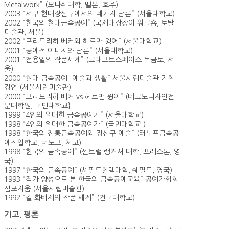
Metalwork” (모나쉬대학, 멜본, 호주)
2003 “서구 현대장신구에서의 네가지 담론” (서울대학교)
2002 “한국의 현대금속공예” (국제대장장이 워크숍, 토탈
미술관, 서울)
2002 “프리드리히 베커와 헤르만 윙어” (서울대학교)
2001 “공예적 이미지와 담론” (서울대학교)
2001 “전용일의 작품세계” (크래프트스페이스 목금토, 서
울)
2000 “현대 금속공예 -예술과 생활” 서울시립미술관 기획
강연 (서울시립미술관)
2000 “프리드리히 베커 vs 헤르만 윙어” (테크노디자인전
문대학원, 국민대학교}
1999 “4인의 위대한 금속공예가” (서울대학교)
1998 “4인의 위대한 금속공예가” (국민대학교 )
1998 “한국의 전통금속공예와 장신구 예술” (터노프금속공
예직업학교, 터노프, 체코)
1998 “한국의 금속공예” (센트럴 랭커셔 대학, 프레스톤, 영
국)
1997 “한국의 금속공예” (셰필드할램대학, 쉐필드, 영국)
1993 “작가 양성으로 본 한국의 금속공예교육” 공예가협회
심포지움 (서울시립미술관)
1992 “칼 화버제의 작품 세계” (건국대학교)
기고. 평론