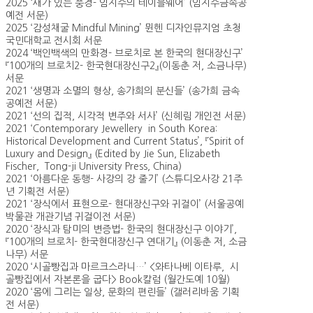
2025 ‘새가 있는 풍경- 임지수의 테이블웨어’ (임지수금속공
예전 서문)
2025 ‘감성채굴 Mindful Mining’ 뮌헨 디자인뮤지엄 초청
국민대학교 전시회 서문
2024 ‘백인백색의 만화경- 브로치로 본 한국의 현대장신구’
『100개의 브로치2- 한국현대장신구2』(이동춘 저, 소금나무)
서문
2021 ‘생명과 소멸의 형상, 송가희의 분신들’ (송가희 금속
공예전 서문)
2021 ‘선의 집적, 시각적 변주와 서사’ (신혜림 개인전 서문)
2021 ‘Contemporary Jewellery in South Korea:
Historical Development and Current Status’, 『Spirit of
Luxury and Design』 (Edited by Jie Sun, Elizabeth
Fischer, Tong-ji University Press, China)
2021 ‘아름다운 동행- 사강의 강 줄기’ (스튜디오사강 21주
년 기획전 서문)
2021 ‘장식에서 표현으로- 현대장신구와 귀걸이’ (서울공예
박물관 개관기념 귀걸이전 서문)
2020 ‘장식과 탐미의 변증법- 한국의 현대장신구 이야기’,
『100개의 브로치- 한국현대장신구 연대기』 (이동춘 저, 소금
나무) 서문
2020 ‘시골빵집과 마르크스라니…’ <와타나베 이타루, 시
골빵집에서 자본론을 굽다> Book칼럼 (월간도예 10월)
2020 ‘몸에 그리는 일상, 문화의 편린들’ (갤러리바움 기획
전 서문)