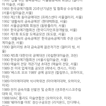
1993 ‘집을 위한 금속공예전’ 서울금공예회 회원전 (갤러리
아 미술관, 서울)
1993 한국공예가협회 20주년기념전 및 협회상 수상작품전
(서울시립미술관,서울)
1993 제21회 동아공예대전 (프레스센타 서울갤러리, 서울)
1992 ‘생활속의 금속공예전’ (현대백화점, 서울)
1991 서울금공예회 회원전 (동방플라자, 서울)
1991 한국공예가협회전 (한국디자인포장개발원, 서울)
1991 제1회 토도랑 도예공모전 (토도랑, 서울)
1991 ‘생활속의 금속공예전’ 한국금속공예가회 주관 (신세
계미술관, 서울)
1990 갤러리빙 초대 금속공예 젊은작가전 (갤러리 빙, 서
울)
1990 제5회 대한민국 공예대전 (국립현대미술관, 과천)
1990 한국공예가협회전 (서울시립미술관, 서울)
1990 예술의 전당 개관기념 초대전 (예술의 전당, 서울)
1989 전 미국 입체작품 공모전 (레넥사, 캔사스, 미국)
1989 ‘베스트 오브 1989’ 공예 공모전 (컬럼부스, 오하이오,
미국)
1989 마이애미대학 석사학위전 (마이애미대학, 오하이오,
미국)
1989 전미 금속작품 선발전 및 순회전 (샌프란시스코주립
대학 외, 미국)
1988 MAC 톨리도 미술연합전 (오하이오주, 미국)
1988 ‘웨어러블 아트’ 장신구공모전 (리치몬드, 인디애나,