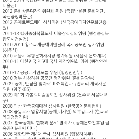
2013-2014 국립현대미술관 미술은행운영위원 (국립현대
미술관)
2012 문화상품디자인위원회 위원 (국립박물관 문화재단,
국립중앙박물관)
2012 공예트랜드페어 심사위원 (한국공예디자인문화진흥
원)
2011-13 행정중심복합도시 미술장식심의위원 (행정중심복
합도시건설청)
2010 2011 청주국제공예비엔날레 국제공모전 심사위원
(청주시)
2010 서울시 무형문화재지정 평가위원 (서울시 문화재과)
2010-11 대한민국 제5대 국새 제작위원회 위원 (행정안전
부)
2010-12 공공디자인포름 위원 (행정안전부)
2010 정부 시상지원 공모전 평가위원 (문화관광부)
2009 ‘공예, 만남을 찾아서’ KBS특집다큐멘터리 제작자문
위원 (청주KBS)
2009 제1회 가톨릭미술공모전 심사위원 (천주교 서울대교
구)
2008 익산 한국공예대전 심사위원 (한국공예문화협회)
2008 중등교사 임용시험(공예,디자인) 외부검토자 (한국교
육과정평가원)
2007 ‘한국공예의 현황과 문제’ 발제자 ( 공예문화진흥원 금
속공예분야세미나 )
2006 대한민국 제4대 국새 심사위원 (행정자치부)