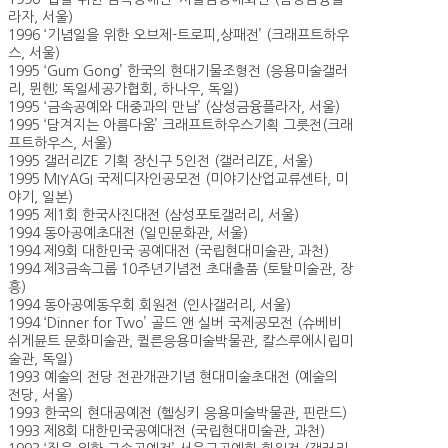
라자, 서울)
1996 ‘기념일을 위한 오브제-트로피,상패전’ (크래프트하우
스, 서울)
1995 ‘Gum Gong’ 한국의 현대기물조형전 (응용미술갤러
리, 뮌헨; 독일세공가협회, 하나우, 독일)
1995 ‘금속공예와 대중과의 만남’ (삼성금융플라자, 서울)
1995 ‘담겨지는 아름다움’ 크래프트하우스기획 그릇전(크래
프트하우스, 서울)
1995 갤러리ZE 기획 장신구 5인전 (갤러리ZE, 서울)
1995 MIYAGI 국제디자인공모전 (미야기산업교류센타, 미
야기, 일본)
1995 제1회 한국사진대전 (삼성포토갤러리, 서울)
1994 동아공예초대전 (일민문화관, 서울)
1994 제9회 대한민국 공예대전 (국립현대미술관, 과천)
1994 제3금속그룹 10주년기념전 초대출품 (토탈미술관, 장
흥)
1994 동아공예동우회 회원전 (인사갤러리, 서울)
1994 ‘Dinner for Two’ 골드 앤 실버 국제공모전 (슈베비
쉬게뮨트 문화미술관, 퀼른응용미술박물관, 칼스루에시립미
술관, 독일)
1993 예술의 전당 전관개관기념 현대미술초대전 (예술의
전당, 서울)
1993 한국의 현대공예전 (헬싱키 응용미술박물관, 핀란드)
1993 제8회 대한민국공예대전 (국립현대미술관, 과천)