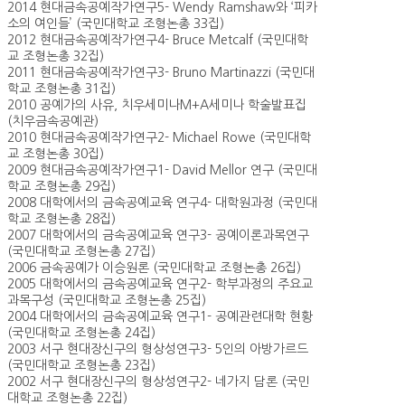
2014 현대금속공예작가연구5- Wendy Ramshaw와 ‘피카
소의 여인들’ (국민대학교 조형논총 33집)
2012 현대금속공예작가연구4- Bruce Metcalf (국민대학
교 조형논총 32집)
2011 현대금속공예작가연구3- Bruno Martinazzi (국민대
학교 조형논총 31집)
2010 공예가의 사유, 치우세미나M+A세미나 학술발표집
(치우금속공예관)
2010 현대금속공예작가연구2- Michael Rowe (국민대학
교 조형논총 30집)
2009 현대금속공예작가연구1- David Mellor 연구 (국민대
학교 조형논총 29집)
2008 대학에서의 금속공예교육 연구4- 대학원과정 (국민대
학교 조형논총 28집)
2007 대학에서의 금속공예교육 연구3- 공예이론과목연구
(국민대학교 조형논총 27집)
2006 금속공예가 이승원론 (국민대학교 조형논총 26집)
2005 대학에서의 금속공예교육 연구2- 학부과정의 주요교
과목구성 (국민대학교 조형논총 25집)
2004 대학에서의 금속공예교육 연구1- 공예관련대학 현황
(국민대학교 조형논총 24집)
2003 서구 현대장신구의 형상성연구3- 5인의 아방가르드
(국민대학교 조형논총 23집)
2002 서구 현대장신구의 형상성연구2- 네가지 담론 (국민
대학교 조형논총 22집)