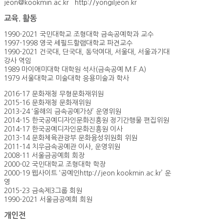
jeon@kookmin.ac.kr http://yongiljeon.kr
교육. 활동
1990-2021 국민대학교 조형대학 금속공예학과 교수
1997-1998 영국 셰필드할램대학교 파견교수
1990-2021 건국대, 단국대, 동덕여대, 서울대, 서울과기대
강사 역임
1989 마이애미대학 대학원 석사(금속공예 M.F.A)
1979 서울대학교 미술대학 응용미술과 학사
2016-17 문화재청 무형문화재위원
2015-16 문화재청 문화재위원
2013-24 ‘올해의 금속공예가상’ 운영위원
2014-15 한국공예디자인문화진흥원 정기간행물 편집위원
2014-17 한국공예디자인문화진흥원 이사
2013-14 문화체육관광부 문화융성위원회 위원
2011-14 치우금속공예관 이사, 운영위원
2008-11 서울금공예회 회장
2000-02 국민대학교 조형대학 학장
2000-19 웹사이트 ‘공예인http://jeon.kookmin.ac.kr’ 운
영
2015-23 금속제3그룹 회원
1990-2021 서울금공예회 회원
개인전