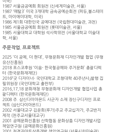
미국)
1987 서울금공예회 회원전 (신세계미술관, 서울)
1987 ‘메탈3’ 미국 3개대학 금속공예순회전 (퍼듀,볼스테이
트, 마이애미대학, 미국)
1986 제1회 대한민국 공예대전 (국립현대미술관, 과천)
1985 서울금공예회 회원전 (롯데미술관, 서울)
1985 서울대학교 대학원 석사학위전 (서울대학교 미술대
학, 서울)
주문작업. 프로젝트
2025 ‘더 공예, 더 현대’, 무형문화재 디자인개발 협업 (무형
유산진흥원)
2018 포스코후원 ‘이음- 한국철공예와 주거문화’ 총괄디렉
터 (한국문화재재단)
2016『굿 디자이너- 국민대학교 조형대학 40주년사』발행 집
필위원장 (국민대학교 출판부)
2016,17,18 문화재청 무형문화재 디자인개발 협업사업 총
괄디렉터 (한국문화재재단)
2008 주. 삼신다이아몬드 사군자 소재 장신구디자인 프로
젝트 (삼신다이아몬드)
2002 서울대교구 김운회(루가)주교 주교십자가, 주교반지
제작 (천주교서울대교구)
2001 공예문화진흥원 산학협동 문화상품 디자인개발사업
책임연구원 (공예문화진흥원)
2001 천경자아트상품개발 책임연구원 (서울시립미술관)